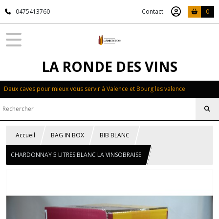
0475413760
Contact
0
LA RONDE DES VINS
Deux caves pour mieux vous servir à Valence et Bourg les valence
Accueil
BAG IN BOX
BIB BLANC
CHARDONNAY 5 LITRES BLANC LA VINSOBRAISE