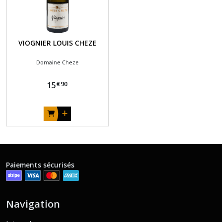
LE
VIEUX
(1)
VIOGNIER LOUIS CHEZE
DOMAINE
CUILLERON
Domaine Cheze
(2)
€
90
15
DOMAINE
GALLETY
(1)
Afficher
Paiements sécurisés
les
résultats
Navigation