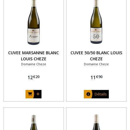
DOMAINE
UBY
(2)
VIGNERONS
ARDECHOIS
(5)
CUVEE MARSANNE BLANC
CUVEE 50/50 BLANC LOUIS
DOMAINE
LOUIS CHEZE
CHEZE
CHEZE
Domaine Cheze
Domaine Cheze
(5)
€
20
€
90
12
11
DOMAINE
LOMBARD
Détails
(1)
LATOUR
(1)