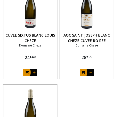
DOPFF
ALSACE
(2)
CAVE
CUVEE SIXTUS BLANC LOUIS
AOC SAINT JOSEPH BLANC
LES
CHEZE
CHEZE CUVEE RO REE
GRANDS
CRUS
Domaine Cheze
Domaine Cheze
BLANCS
(2)
€
60
€
90
24
28
DELAS
(1)
LA
CHABLISIENNE
(1)
PREIGNES