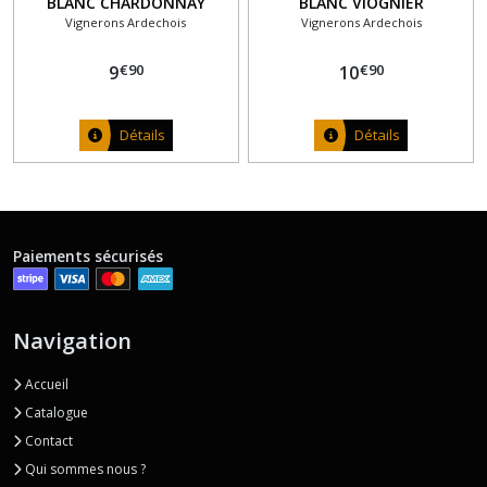
BLANC CHARDONNAY
BLANC VIOGNIER
Vignerons Ardechois
Vignerons Ardechois
€
90
€
90
9
10
Détails
Détails
Paiements sécurisés
Navigation
Accueil
Catalogue
Contact
Qui sommes nous ?