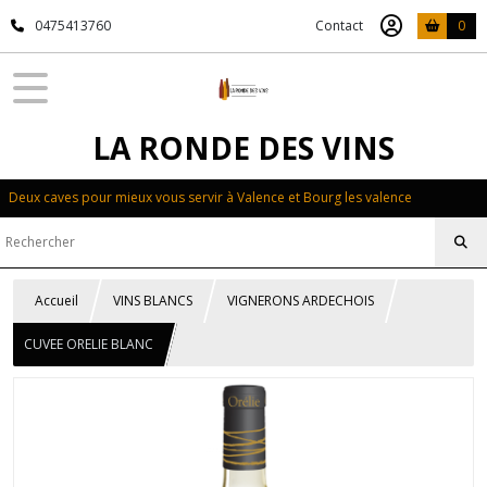
0475413760
Contact
0
LA RONDE DES VINS
Deux caves pour mieux vous servir à Valence et Bourg les valence
Accueil
VINS BLANCS
VIGNERONS ARDECHOIS
CUVEE ORELIE BLANC